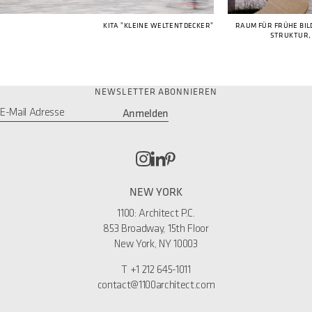
KITA "KLEINE WELTENTDECKER"
RAUM FÜR FRÜHE BIL
STRUKTUR,
NEWSLETTER ABONNIEREN
Anmelden
Email
*
NEW YORK
1100: Architect P.C.
853 Broadway, 15th Floor
New York, NY 10003
T
+1 212 645-1011
contact@1100architect.com